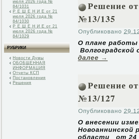
июля 2026 года №
Решение от 
84/1031
Р Е Ш Е Н И Е от 21
№13/135
июля 2026 года №
84/1030
Р Е Ш Е Н И Е от 21
Опубликовано
29.1
июля 2026 года №
84/1029
О плане работы
РУБРИКИ
Волгоградской
далее
→
Новости Думы
ОБОБЩЕННАЯ
ИНФОРМАЦИЯ
Отчеты КСП
Постановления
Решение от 
Решения
№13/127
Опубликовано
29.1
О внесении изм
Новоаннинской 
области от 24 н