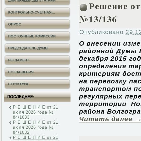
ДНИ ПРИЕМА ДЕПУТАТАМИ
Решение от 
КОНТРОЛЬНО-СЧЕТНАЯ…
№13/136
ОПРОС
Опубликовано
29.1
ПОСТОЯННЫЕ КОМИССИИ
О внесении изм
ПРЕДСЕДАТЕЛЬ ДУМЫ
районной Думы 
декабря 2015 го
РЕГЛАМЕНТ
определения т
критериям дост
СОГЛАШЕНИЯ
на перевозку п
СТРУКТУРА
транспортом п
регулярных пер
ПОСЛЕДНЕЕ:
территории Нов
Р Е Ш Е Н И Е от 21
района Волгогра
июля 2026 года №
84/1033
Читать далее
Р Е Ш Е Н И Е от 21
июля 2026 года №
84/1032
Р Е Ш Е Н И Е от 21