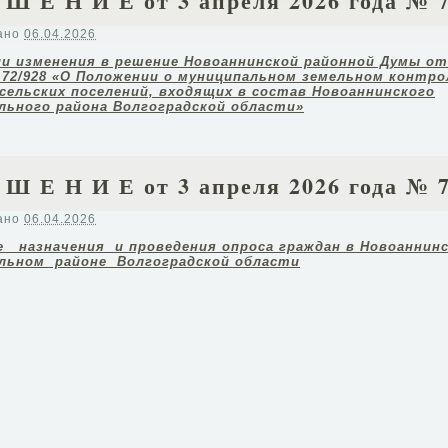
 Ш Е Н И Е от 3 апреля 2026 года № 
ано
06.04.2026
ии изменения в решение Новоаннинской районной Думы о
№
72
/
928
«
О
Положении
о муниципальном земельном контро
 сельских поселений, входящих в состав Новоаннинского
льного района Волгоградской област
и
»
 Ш Е Н И Е от 3 апреля 2026 года № 
ано
06.04.2026
е назначения и
проведения
опроса
граждан
в
Новоаннин
льном районе Волгоградской области