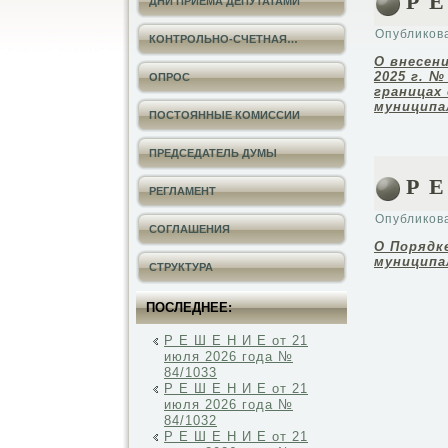
Р Е
ДНИ ПРИЕМА ДЕПУТАТАМИ
Опубликов
КОНТРОЛЬНО-СЧЕТНАЯ…
О внесен
2025
г. 
ОПРОС
границах
муниципа
ПОСТОЯННЫЕ КОМИССИИ
ПРЕДСЕДАТЕЛЬ ДУМЫ
Р Е
РЕГЛАМЕНТ
Опубликов
СОГЛАШЕНИЯ
О
Порядк
муниципа
СТРУКТУРА
ПОСЛЕДНЕЕ:
Р Е Ш Е Н И Е от 21
июля 2026 года №
84/1033
Р Е Ш Е Н И Е от 21
июля 2026 года №
84/1032
Р Е Ш Е Н И Е от 21