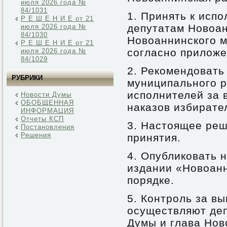
июля 2026 года №
84/1031
1. Принять к исп
Р Е Ш Е Н И Е от 21
депутатам Новоан
июля 2026 года №
84/1030
Новоаннинского м
Р Е Ш Е Н И Е от 21
согласно прилож
июля 2026 года №
84/1029
2. Рекомендовать
РУБРИКИ
муниципального р
исполнителей за 
Новости Думы
ОБОБЩЕННАЯ
наказов избирате
ИНФОРМАЦИЯ
Отчеты КСП
3. Настоящее реш
Постановления
Решения
принятия.
4. Опубликовать
издании «Новоанн
порядке.
5. Контроль за в
осуществляют де
Думы и глава Нов