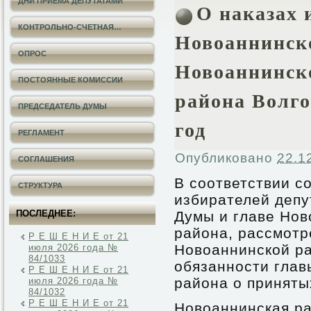
ДНИ ПРИЕМА ДЕПУТАТАМИ
О наказах 
КОНТРОЛЬНО-СЧЕТНАЯ…
Новоаннинск
ОПРОС
Новоаннинск
ПОСТОЯННЫЕ КОМИССИИ
района Волго
ПРЕДСЕДАТЕЛЬ ДУМЫ
год
РЕГЛАМЕНТ
Опубликовано
22.1
СОГЛАШЕНИЯ
В соответствии с
СТРУКТУРА
избирателей деп
ПОСЛЕДНЕЕ:
Думы и главе Нов
района, рассмотр
Р Е Ш Е Н И Е от 21
Новоаннинской р
июля 2026 года №
84/1033
обязанности глав
Р Е Ш Е Н И Е от 21
района о приняты
июля 2026 года №
84/1032
Р Е Ш Е Н И Е от 21
Новоаннинская ра