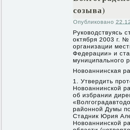
созыва)
Опубликовано
22.1
Руководствуясь с
октября 2003 г. 
организации мест
Федерации» и ста
муниципального р
Новоаннинская ра
1. Утвердить про
Новоаннинской ра
об избрании дире
«Волгоградавтодо
районной Думы по
Стадник Юрия Ал
Новоаннинской р
области (четверто