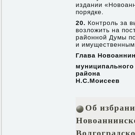
издании «Новоанн
порядке.
20.
Контроль за в
возложить на по
районной Думы по
и имущественным 
Глава Новоанни
муниципального
р
Н.С.Моисеев
Об избрани
Новоаннинск
Волгоградско