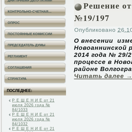
ДНИ ПРИЕМА ДЕПУТАТАМИ
Решение от
КОНТРОЛЬНО-СЧЕТНАЯ…
№19/197
ОПРОС
Опубликовано
26.1
ПОСТОЯННЫЕ КОМИССИИ
О внесении изм
ПРЕДСЕДАТЕЛЬ ДУМЫ
Новоаннинской 
2014 года № 29
РЕГЛАМЕНТ
процессе в Нов
районе Волгогра
СОГЛАШЕНИЯ
Читать далее
СТРУКТУРА
ПОСЛЕДНЕЕ:
Р Е Ш Е Н И Е от 21
июля 2026 года №
84/1033
Р Е Ш Е Н И Е от 21
июля 2026 года №
84/1032
Р Е Ш Е Н И Е от 21