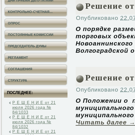
ДНИ ПРИЕМА ДЕПУТАТАМИ
Решение от
КОНТРОЛЬНО-СЧЕТНАЯ…
Опубликовано
22.0
ОПРОС
О порядке разм
торговых объек
ПОСТОЯННЫЕ КОМИССИИ
Новоаннинского
ПРЕДСЕДАТЕЛЬ ДУМЫ
Волгоградской 
РЕГЛАМЕНТ
СОГЛАШЕНИЯ
Решение от
СТРУКТУРА
Опубликовано
22.0
ПОСЛЕДНЕЕ:
О Положении о 
Р Е Ш Е Н И Е от 21
муниципального
июля 2026 года №
84/1033
муниципального
Р Е Ш Е Н И Е от 21
Читать далее
июля 2026 года №
84/1032
Р Е Ш Е Н И Е от 21