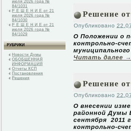
июля 2026 года №
84/1031
Решение от
Р Е Ш Е Н И Е от 21
июля 2026 года №
84/1030
Р Е Ш Е Н И Е от 21
Опубликовано
22.0
июля 2026 года №
84/1029
О Положении о п
контрольно-сче
РУБРИКИ
муниципального
Новости Думы
Читать далее
ОБОБЩЕННАЯ
ИНФОРМАЦИЯ
Отчеты КСП
Постановления
Решения
Решение от
Опубликовано
22.0
О внесении изм
районной Думы 
сентября 2011 г
контрольно-сче