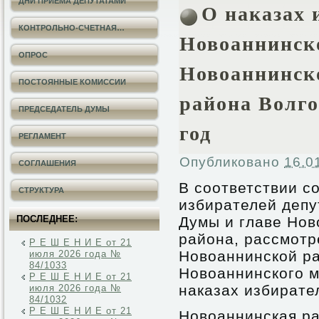
ДНИ ПРИЕМА ДЕПУТАТАМИ
О наказах 
КОНТРОЛЬНО-СЧЕТНАЯ…
Новоаннинск
ОПРОС
Новоаннинск
ПОСТОЯННЫЕ КОМИССИИ
района Волго
ПРЕДСЕДАТЕЛЬ ДУМЫ
год
РЕГЛАМЕНТ
Опубликовано
16.0
СОГЛАШЕНИЯ
В соответствии с
СТРУКТУРА
избирателей деп
ПОСЛЕДНЕЕ:
Думы и главе Нов
района, рассмотр
Р Е Ш Е Н И Е от 21
Новоаннинской р
июля 2026 года №
84/1033
Новоаннинского м
Р Е Ш Е Н И Е от 21
наказах избирате
июля 2026 года №
84/1032
Р Е Ш Е Н И Е от 21
Новоаннинская ра