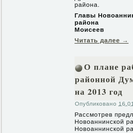
района.
Главы Новоанни
райо
Моисеев
Читать далее
→
О плане р
районной Ду
на 2013 год
Опубликовано
16.0
Рассмотрев пред
Новоаннинской р
Новоаннинской р