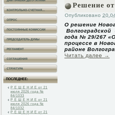
ДНИ ПРИЕМА ДЕПУТАТАМИ
Решение от 
КОНТРОЛЬНО-СЧЕТНАЯ…
Опубликовано
20.0
ОПРОС
О решение Ново
Волгоградской
ПОСТОЯННЫЕ КОМИССИИ
года № 29/267 
ПРЕДСЕДАТЕЛЬ ДУМЫ
процессе в Нов
районе Волгогра
РЕГЛАМЕНТ
Читать далее
→
СОГЛАШЕНИЯ
СТРУКТУРА
ПОСЛЕДНЕЕ:
Р Е Ш Е Н И Е от 21
июля 2026 года №
84/1033
Р Е Ш Е Н И Е от 21
июля 2026 года №
84/1032
Р Е Ш Е Н И Е от 21