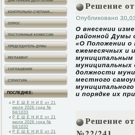
ДНИ ПРИЕМА ДЕПУТАТАМИ
Решение от
КОНТРОЛЬНО-СЧЕТНАЯ…
Опубликовано
30.0
ОПРОС
О внесении изм
районной Думы о
ПОСТОЯННЫЕ КОМИССИИ
«О Положении о
ПРЕДСЕДАТЕЛЬ ДУМЫ
ежемесячных и 
муниципальным 
РЕГЛАМЕНТ
муниципальных
СОГЛАШЕНИЯ
должности муни
местного самоу
СТРУКТУРА
муниципального
ПОСЛЕДНЕЕ:
и порядке их п
Р Е Ш Е Н И Е от 21
июля 2026 года №
84/1033
Решение от
Р Е Ш Е Н И Е от 21
июля 2026 года №
84/1032
№22/241
Р Е Ш Е Н И Е от 21