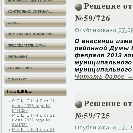
ДНИ ПРИЕМА ДЕПУТАТАМИ
Решение от 
КОНТРОЛЬНО-СЧЕТНАЯ…
№59/726
ОПРОС
Опубликовано
07.0
ПОСТОЯННЫЕ КОМИССИИ
О внесении изм
ПРЕДСЕДАТЕЛЬ ДУМЫ
районной Думы 
февраля 2013 го
РЕГЛАМЕНТ
муниципального
муниципального
СОГЛАШЕНИЯ
Читать далее
СТРУКТУРА
ПОСЛЕДНЕЕ:
Решение от 
Р Е Ш Е Н И Е от 21
июля 2026 года №
84/1033
№59/725
Р Е Ш Е Н И Е от 21
июля 2026 года №
84/1032
Опубликовано
07.0
Р Е Ш Е Н И Е от 21