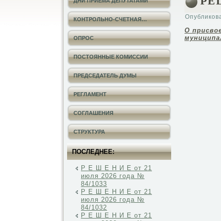
РЕШ
ДНИ ПРИЕМА ДЕПУТАТАМИ
Опубликов
КОНТРОЛЬНО-СЧЕТНАЯ…
О присво
муниципа
ОПРОС
ПОСТОЯННЫЕ КОМИССИИ
ПРЕДСЕДАТЕЛЬ ДУМЫ
РЕГЛАМЕНТ
СОГЛАШЕНИЯ
СТРУКТУРА
ПОСЛЕДНЕЕ:
Р Е Ш Е Н И Е от 21
июля 2026 года №
84/1033
Р Е Ш Е Н И Е от 21
июля 2026 года №
84/1032
Р Е Ш Е Н И Е от 21