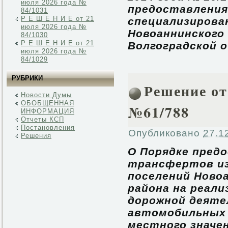
июля 2026 года №
предоставления
84/1031
Р Е Ш Е Н И Е от 21
специализирова
июля 2026 года №
Новоаннинского
84/1030
Р Е Ш Е Н И Е от 21
Волгоградской 
июля 2026 года №
84/1029
РУБРИКИ
Решение от 
Новости Думы
ОБОБЩЕННАЯ
№61/788
ИНФОРМАЦИЯ
Отчеты КСП
Постановления
Опубликовано
27.1
Решения
О Порядке пред
трансфертов и
поселений Ново
района на реал
дорожной деяте
автомобильных 
местного значе