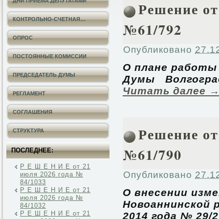
ДНИ ПРИЕМА ДЕПУТАТАМИ
Решение от 
КОНТРОЛЬНО-СЧЕТНАЯ…
№61/792
ОПРОС
Опубликовано
27.1
ПОСТОЯННЫЕ КОМИССИИ
О плане работы
ПРЕДСЕДАТЕЛЬ ДУМЫ
Думы Волгогра
Читать далее
РЕГЛАМЕНТ
СОГЛАШЕНИЯ
Решение от 
СТРУКТУРА
№61/790
ПОСЛЕДНЕЕ:
Р Е Ш Е Н И Е от 21
Опубликовано
27.1
июля 2026 года №
84/1033
Р Е Ш Е Н И Е от 21
О внесении изм
июля 2026 года №
Новоаннинской 
84/1032
Р Е Ш Е Н И Е от 21
2014 года № 29/