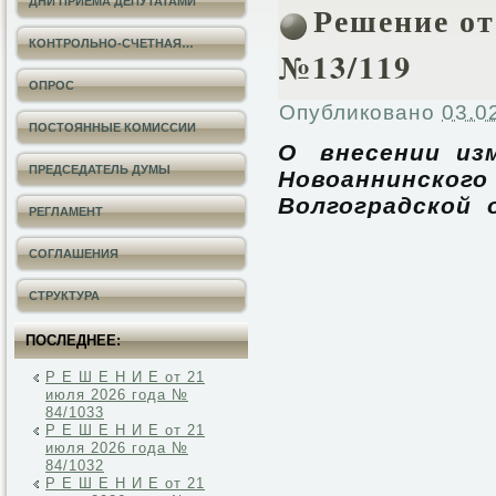
ДНИ ПРИЕМА ДЕПУТАТАМИ
Решение от 
КОНТРОЛЬНО-СЧЕТНАЯ…
№13/119
ОПРОС
Опубликовано
03.0
ПОСТОЯННЫЕ КОМИССИИ
О внесении из
ПРЕДСЕДАТЕЛЬ ДУМЫ
Новоаннинского
Волгоградской
РЕГЛАМЕНТ
СОГЛАШЕНИЯ
СТРУКТУРА
ПОСЛЕДНЕЕ:
Р Е Ш Е Н И Е от 21
июля 2026 года №
84/1033
Р Е Ш Е Н И Е от 21
июля 2026 года №
84/1032
Р Е Ш Е Н И Е от 21