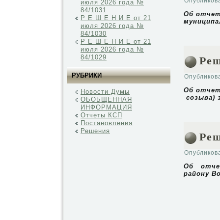
Опубликов
июля 2026 года №
84/1031
Об отчет
Р Е Ш Е Н И Е от 21
муниципа
июля 2026 года №
84/1030
Р Е Ш Е Н И Е от 21
июля 2026 года №
Реш
84/1029
РУБРИКИ
Опубликов
Об отчет
Новости Думы
созыва) 
ОБОБЩЕННАЯ
ИНФОРМАЦИЯ
Отчеты КСП
Постановления
Решения
Реш
Опубликов
Об отче
району В