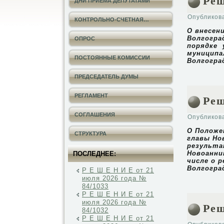
Реш
ДНИ ПРИЕМА ДЕПУТАТАМИ
Опубликов
КОНТРОЛЬНО-СЧЕТНАЯ…
О внесен
Волгогра
ОПРОС
порядке 
муниципа
ПОСТОЯННЫЕ КОМИССИИ
Волгогра
ПРЕДСЕДАТЕЛЬ ДУМЫ
Реш
РЕГЛАМЕНТ
СОГЛАШЕНИЯ
Опубликов
О Положе
СТРУКТУРА
главы Но
результа
Новоанни
ПОСЛЕДНЕЕ:
числе о 
Волгогра
Р Е Ш Е Н И Е от 21
июля 2026 года №
84/1033
Р Е Ш Е Н И Е от 21
июля 2026 года №
Реш
84/1032
Р Е Ш Е Н И Е от 21