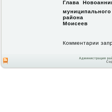
Глава Новоанни
муниципальног
рай
Моисеев
Комментарии зап
Администрация ра
Cop