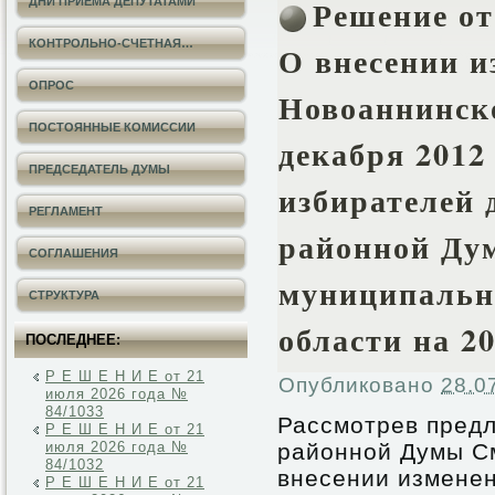
Решение от
ДНИ ПРИЕМА ДЕПУТАТАМИ
КОНТРОЛЬНО-СЧЕТНАЯ…
О внесении и
ОПРОС
Новоаннинск
ПОСТОЯННЫЕ КОМИССИИ
декабря 2012
ПРЕДСЕДАТЕЛЬ ДУМЫ
избирателей 
РЕГЛАМЕНТ
районной Ду
СОГЛАШЕНИЯ
муниципальн
СТРУКТУРА
области на 20
ПОСЛЕДНЕЕ:
Р Е Ш Е Н И Е от 21
Опубликовано
28.0
июля 2026 года №
84/1033
Рассмотрев пред
Р Е Ш Е Н И Е от 21
июля 2026 года №
районной Думы См
84/1032
внесении измене
Р Е Ш Е Н И Е от 21