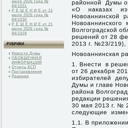
июля 2026 года №
районной Думы от
84/1031
«О наказах изб
Р Е Ш Е Н И Е от 21
июля 2026 года №
Новоаннинской р
84/1030
Новоаннинского 
Р Е Ш Е Н И Е от 21
июля 2026 года №
Волгоградской об
84/1029
решений от 28 фе
2013 г. №23/219),
РУБРИКИ
Новоаннинская ра
Новости Думы
ОБОБЩЕННАЯ
ИНФОРМАЦИЯ
1. Внести в реш
Отчеты КСП
от 26 декабря 2
Постановления
Решения
избирателей деп
Думы и главе Нов
района Волгоград
редакции решения
30 мая 2013 г. № 
следующие измен
1.1. В приложени