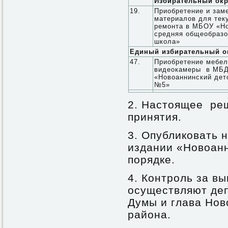
Избирательный окр
19.
Приобретение и заме
материалов для тек
ремонта в МБОУ «Н
средняя общеобразо
школа»
Единый избирательный ок
47.
Приобретение мебел
видеокамеры в МБ
«Новоаннинский дет
№5»
2. Настоящее реш
принятия.
3. Опубликовать
издании «Новоан
порядке.
4. Контроль за в
осуществляют де
Думы и глава Нов
района.