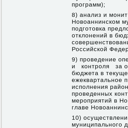
программ);
8) анализ и мони
Новоаннинском му
подготовка предл
отклонений в бюд
совершенствован
Российской Феде
9) проведение о
и контроля за о
бюджета в текуще
ежеквартальное 
исполнения район
проведенных конт
мероприятий в Н
главе Новоаннинс
10) осуществлени
муниципального д