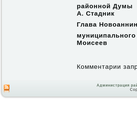
район
А. Стадник
Глава Новоанни
муниципа
Моисеев
Комментарии зап
Администрация ра
Cop