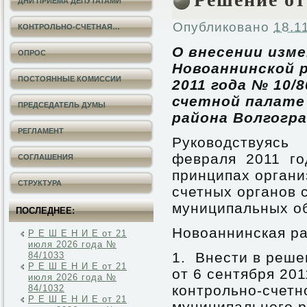
ДНИ ПРИЕМА ДЕПУТАТАМИ
Опубликовано
18.1
КОНТРОЛЬНО-СЧЕТНАЯ…
О внесении изм
ОПРОС
Новоаннинской 
ПОСТОЯННЫЕ КОМИССИИ
2011 года № 10/
счетной палате
ПРЕДСЕДАТЕЛЬ ДУМЫ
района Волгогр
РЕГЛАМЕНТ
Руководствуяс
февраля 2011 
СОГЛАШЕНИЯ
принципах органи
СТРУКТУРА
счетных органов 
муниципальных о
ПОСЛЕДНЕЕ:
Новоаннинская ра
Р Е Ш Е Н И Е от 21
июля 2026 года №
1. Внести в реш
84/1033
Р Е Ш Е Н И Е от 21
от 6 сентября 20
июля 2026 года №
контрольно-счетн
84/1032
Р Е Ш Е Н И Е от 21
муниципального р