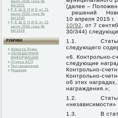
июля 2026 года №
(далее – Пол
84/1031
Р Е Ш Е Н И Е от 21
решений Новоа
июля 2026 года №
10 апреля 2015 г
84/1030
Р Е Ш Е Н И Е от 21
10/92
, от 7 сентя
июля 2026 года №
30/344)
следующи
84/1029
1.1. Статью 
РУБРИКИ
следующего соде
Новости Думы
ОБОБЩЕННАЯ
«6. Контрольно-с
ИНФОРМАЦИЯ
Отчеты КСП
следующие награ
Постановления
Контрольно-счетн
Решения
Контрольно-счет
об этих наградах
награждения.»;
1.2. Статью 3
«независимости»
1.3. В статье