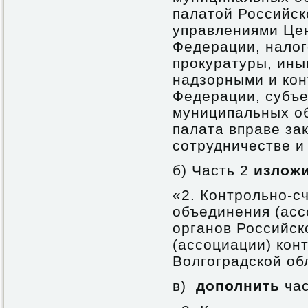
палатой Российск
управлениями Цен
Федерации, налог
прокуратуры, ин
надзорными и ко
Федерации, субъе
муниципальных об
палата вправе за
сотрудничестве и
б) Часть 2
излож
«2. Контрольно-с
объединения (асс
органов Российск
(ассоциации) кон
Волгоградской об
в)
дополнить
час