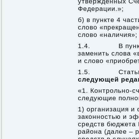
утвержденных Сче
Федерации.»;
б) в пункте 4 ча
слово «прекращен
слово «наличия»;
1.4. В пункте 
заменить слова «
и слово «приобре
1.5. Статью 
следующей реда
«1. Контрольно-с
следующие полно
1) организация и
законностью и э
средств бюджета 
района (далее – 
средств в случая