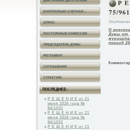
Р Е
ДНИ ПРИЕМА ДЕПУТАТАМИ
75/961
КОНТРОЛЬНО-СЧЕТНАЯ…
Опубликов
ОПРОС
О внесен
ПОСТОЯННЫЕ КОМИССИИ
Думы от 
муниципа
период 20
ПРЕДСЕДАТЕЛЬ ДУМЫ
РЕГЛАМЕНТ
Комментар
СОГЛАШЕНИЯ
СТРУКТУРА
ПОСЛЕДНЕЕ:
Р Е Ш Е Н И Е от 21
июля 2026 года №
84/1033
Р Е Ш Е Н И Е от 21
июля 2026 года №
84/1032
Р Е Ш Е Н И Е от 21