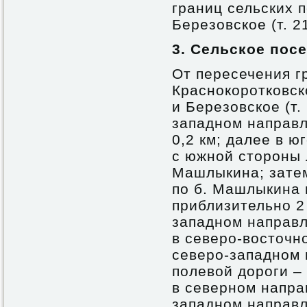
границ сельских 
Березовское (т. 21
3. Сельское пос
От пересечения г
Краснокоротковск
и Березовское (т.
западном направл
0,2 км; далее в 
с южной стороны 
Машлыкина; зате
по б. Машлыкина 
приблизительно 2 
западном направл
в северо-восточно
северо-западном
полевой дороги – 
в северном направ
западном направл