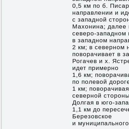
0,5 км по б. Писа
направлении и ид
с западной сторо
Махонина; далее 
северо-западном 
в западном напра
2 км; в северном 
поворачивает в з
Рогачев и х. Ястр
идет примерно
1,6 км; поворачи
по полевой дорог
1 км; поворачива
северной стороны 
Долгая в юго-зап
1,1 км до пересе
Березовское
и муниципального 