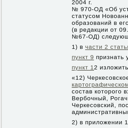
2004 г.
№ 970-ОД «Об ус
статусом Новоанн
образований в ег
(в редакции от 0
№67-ОД) следующ
1) в
части 2 стать
пункт 9
признать 
пункт 1
2 изложит
«12) Черкесовско
картографическо
состав которого в
Вербочный, Рогач
Черкесовский, по
административным
2) в приложении 1