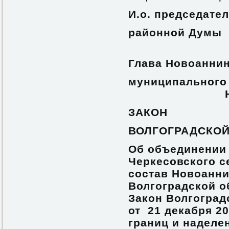
И.о. председате
район
С.А.Ч
Глава Новоанни
муниципа
Н.С. М
ЗАКОН
ВОЛГОГРАДСКОЙ
Об объединении 
Черкесовского с
состав Новоанн
Волгоградской о
Закон Волгоград
от 21 декабря 2
границ и наделе