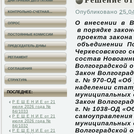
ДНИ ПРИЕМА ДЕПУТАТАМИ
Опубликовано
25.0
КОНТРОЛЬНО-СЧЕТНАЯ…
О внесении в В
ОПРОС
в порядке зако
ПОСТОЯННЫЕ КОМИССИИ
проекта
закона
объединении По
ПРЕДСЕДАТЕЛЬ ДУМЫ
Черкесовского с
состав Новоанн
РЕГЛАМЕНТ
Волгоградской о
СОГЛАШЕНИЯ
Закон Волгоград
г. № 970-ОД «Об
СТРУКТУРА
наделении стат
ПОСЛЕДНЕЕ:
муниципальных о
Закон Волгоград
Р Е Ш Е Н И Е от 21
июля 2026 года №
г. № 1038-ОД «О
84/1033
самоуправления
Р Е Ш Е Н И Е от 21
июля 2026 года №
муниципальных 
84/1032
Волгоградской о
Р Е Ш Е Н И Е от 21