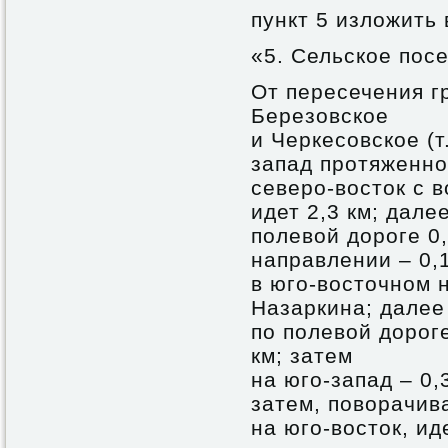
пункт 5 изложить
«5. Сельское пос
От пересечения г
Березовское
и Черкесовское (т
запад протяженно
северо-восток с 
идет 2,3 км; дале
полевой дороге 0,
направлении – 0,1
в юго-восточном 
Назаркина; далее
по полевой дорог
км; затем
на юго-запад – 0,3
затем, поворачив
на юго-восток, ид