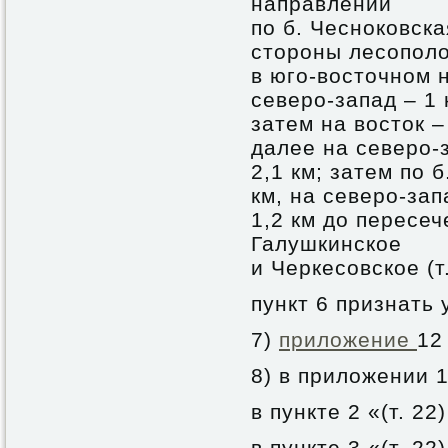
направлении
по б. Чесноковска
стороны лесопол
в юго-восточном н
северо-запад – 1 
затем на восток – 
далее на северо-з
2,1 км; затем по 
км, на северо-зап
1,2 км до пересе
Галушкинское
и Черкесовское (т.
пункт 6 признать
7)
приложение
12
8) в приложении 1
в пункте 2 «(т. 22
в пункте 3 «(т. 22