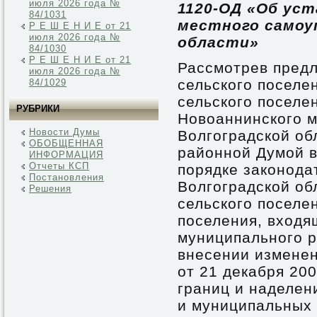
июля 2026 года №
1120-ОД «Об ус
84/1031
местного самоу
Р Е Ш Е Н И Е от 21
июля 2026 года №
области»
84/1030
Р Е Ш Е Н И Е от 21
Рассмотрев пред
июля 2026 года №
сельского поселе
84/1029
сельского поселе
РУБРИКИ
Новоаннинского 
Новости Думы
Волгоградской об
ОБОБЩЕННАЯ
районной Думой в
ИНФОРМАЦИЯ
Отчеты КСП
порядке законода
Постановления
Волгоградской об
Решения
сельского поселе
поселения, входя
муниципального р
внесении изменен
от 21 декабря 20
границ и наделен
и муниципальных 