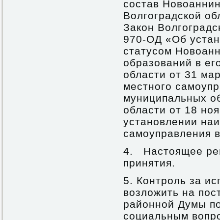
состав Новоаннин
Волгоградской об
Закон Волгоградск
970-ОД «Об устан
статусом Новоанн
образований в ег
области от 31 ма
местного самоупр
муниципальных об
области от 18 но
установлении наи
самоуправления в
4. Настоящее реш
принятия.
5. Контроль за и
возложить на по
районной Думы п
социальным вопро