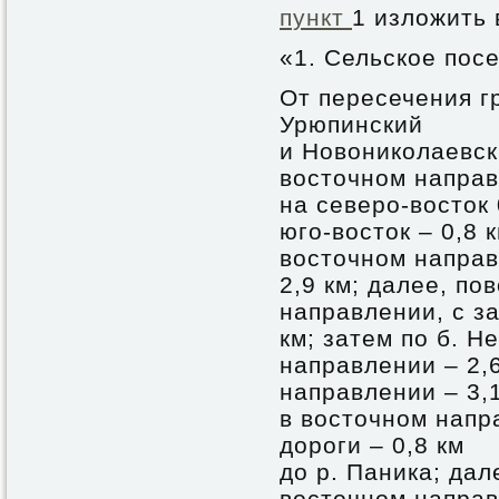
пункт
1 изложить
«1. Сельское пос
От пересечения г
Урюпинский
и Новониколаевски
восточном направ
на северо-восток 
юго-восток – 0,8 
восточном напра
2,9 км; далее, по
направлении, с з
км; затем по б. Н
направлении – 2,
направлении – 3,1
в восточном напр
дороги – 0,8 км
до р. Паника; дал
восточном направ